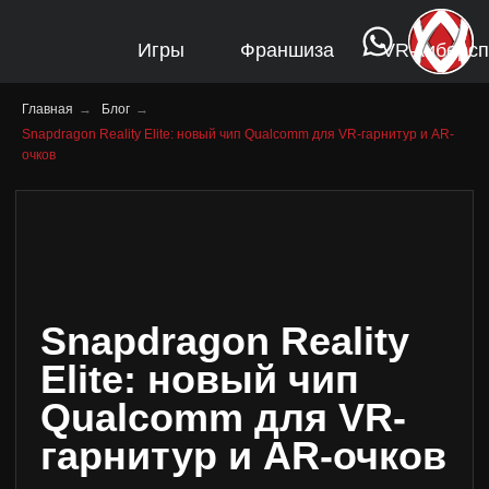
Игры
Франшиза
VR-киберспорт
FAQ
Ло
Главная
→
Блог
→
Snapdragon Reality Elite: новый чип Qualcomm для VR-гарнитур и AR-
очков
Snapdragon Reality
Elite: новый чип
Qualcomm для VR-
гарнитур и AR-очков