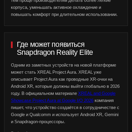
тем проще производителям делать более лёгкие
корпуса, уменьшать активное охлаждение и
повышать комфорт при длительном использовании.
Где может появиться
Snapdragon Reality Elite
Одним из заметных устройств на новой платформе
Игры
Франшиза
может стать XREAL Project Aura. XREAL уже
VR-киберспорт
Блог
FAQ
описывает Project Aura как проводные XR-очки на
Партнёрская программа
Android XR, которые должны выйти глобально в 2026
году. В официальном материале
XREAL and Google
Showcase Project Aura at Google I/O 2026
компания
пишет, что устройство создаётся в сотрудничестве с
Google и Qualcomm и использует Android XR, Gemini
и Snapdragon-процессоры.
Политика конфиденциальности