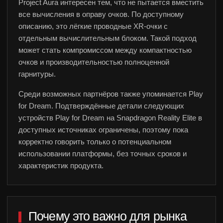
Project Aura интересен тем, что не пытается вместить
Политика в отношении файлов cookie
все вычисления в оправу очков. По доступному
Общие правила предоставления услуг
описанию, это лёгкие проводные XR-очки с
sales@anviovr.com
отдельным вычислительным блоком. Такой подход
www.anvio.com
может стать компромиссом между компактностью
© 2017-2026 ООО «ANVIO» | ВСЕ ПРАВА ЗАЩИЩЕНЫ |
очков и производительностью полноценной
ANVIO.COM
гарнитуры.
Среди возможных партнёров также упоминается Play
for Dream. Подтверждённые детали следующих
устройств Play for Dream на Snapdragon Reality Elite в
доступных источниках ограничены, поэтому пока
корректно говорить только о потенциальном
использовании платформы, без точных сроков и
характеристик продукта.
Почему это важно для рынка