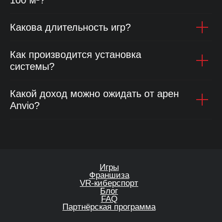
100 м²?
VR-киберспорт
Блог
FAQ
Партнёрская программа
Какова длительность игр?
Как производится установка
системы?
Какой доход можно ожидать от арен
Политика конфиденциальности
Anvio?
Политика в отношении файлов cookie
Общие правила предоставления услуг
sales@anviovr.com
www.anvio.com
© 2017-2026 ООО «ANVIO» | ВСЕ ПРАВА ЗАЩИЩЕНЫ |
ANVIO.COM