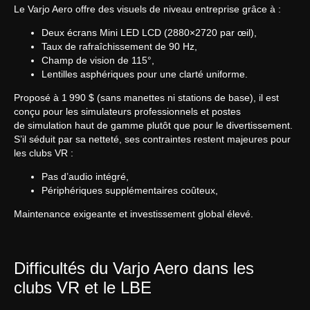
Игры
Le Varjo Aero offre des visuels de niveau entreprise grâce à :
Франшиза
VR-киберспорт
Блог
Deux écrans Mini LED LCD (2880×2720 par œil),
FAQ
Taux de rafraîchissement de 90 Hz,
Партнёрская программа
Champ de vision de 115°,
Lentilles asphériques pour une clarté uniforme.
Proposé à 1 990 $ (sans manettes ni stations de base), il est
conçu pour les simulateurs professionnels et postes
de simulation haut de gamme plutôt que pour le divertissement.
S’il séduit par sa netteté, ses contraintes restent majeures pour
les clubs VR :
Политика конфиденциальности
Политика в отношении файлов cookie
Pas d’audio intégré,
Общие правила предоставления услуг
Périphériques supplémentaires coûteux,
Maintenance exigeante et investissement global élevé.
sales@anviovr.com
www.anvio.com
© 2017-2026 ООО «ANVIO» | ВСЕ ПРАВА ЗАЩИЩЕНЫ |
ANVIO.COM
Difficultés du Varjo Aero dans les
clubs VR et le LBE