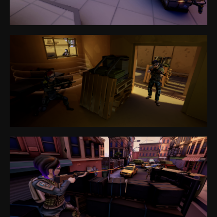
Политика конфиденциальности
Политика в отношении файлов cookie
Общие правила предоставления услуг
sales@anviovr.com
www.anvio.com
© 2017-2026 ООО «ANVIO» | ВСЕ ПРАВА ЗАЩИЩЕНЫ |
ANVIO.COM