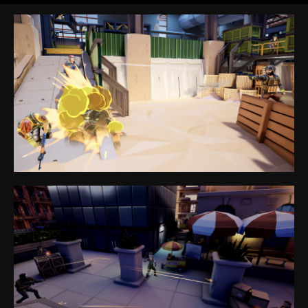
Игры
Франшиза
VR-киберспорт
Блог
FAQ
Партнёрская программа