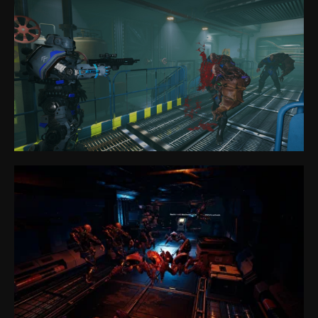
Игры
Франшиза
VR-киберспорт
Блог
FAQ
Партнёрская программа