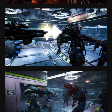
Политика конфиденциальности
Политика в отношении файлов cookie
Общие правила предоставления услуг
sales@anviovr.com
www.anvio.com
© 2017-2026 ООО «ANVIO» | ВСЕ ПРАВА ЗАЩИЩЕНЫ |
ANVIO.COM