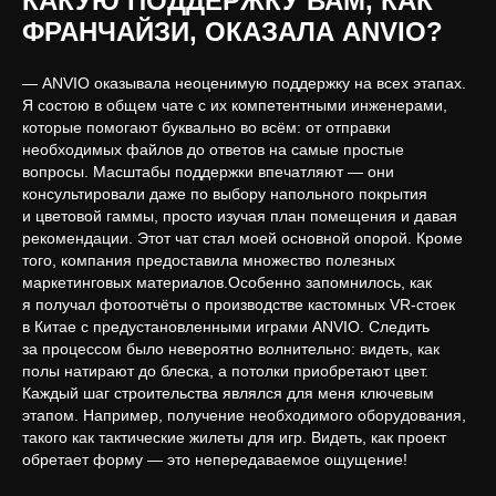
КАКУЮ ПОДДЕРЖКУ ВАМ, КАК
ФРАНЧАЙЗИ, ОКАЗАЛА ANVIO?
Политика конфиденциальности
— ANVIO оказывала неоценимую поддержку на всех этапах.
Политика в отношении файлов cookie
Я состою в общем чате с их компетентными инженерами,
Общие правила предоставления услуг
которые помогают буквально во всём: от отправки
необходимых файлов до ответов на самые простые
sales@anviovr.com
вопросы. Масштабы поддержки впечатляют — они
www.anvio.com
консультировали даже по выбору напольного покрытия
© 2017-2026 ООО «ANVIO» | ВСЕ ПРАВА ЗАЩИЩЕНЫ |
и цветовой гаммы, просто изучая план помещения и давая
ANVIO.COM
рекомендации. Этот чат стал моей основной опорой. Кроме
того, компания предоставила множество полезных
маркетинговых материалов.Особенно запомнилось, как
я получал фотоотчёты о производстве кастомных VR-стоек
в Китае с предустановленными играми ANVIO. Следить
за процессом было невероятно волнительно: видеть, как
полы натирают до блеска, а потолки приобретают цвет.
Каждый шаг строительства являлся для меня ключевым
этапом. Например, получение необходимого оборудования,
такого как тактические жилеты для игр. Видеть, как проект
обретает форму — это непередаваемое ощущение!