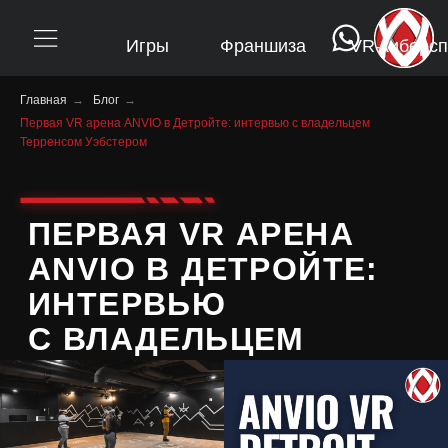
Игры
Франшиза
VR-киберспорт
FAQ
Ло
Главная
→
Блог
→
Первая VR арена ANVIO в Детройте: интервью с владельцем
Терренсом Уэбстером
ПЕРВАЯ VR АРЕНА
ANVIO В ДЕТРОЙТЕ:
ИНТЕРВЬЮ
С ВЛАДЕЛЬЦЕМ
ТЕРРЕНСОМ
УЭБСТЕРОМ