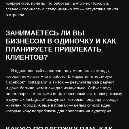
конкурентов, понять, что работает, а что нет. Пожалуй,
главной сложностью стало именно это — отсутствие опыта
в отрасли.
ЗАНИМАЕТЕСЬ ЛИ ВЫ
БИЗНЕСОМ В ОДИНОЧКУ И КАК
ПЛАНИРУЕТЕ ПРИВЛЕКАТЬ
ОТПРАВИТЬ ЗАЯВКУ
КЛИЕНТОВ?
— Я единственный владелец, но у меня есть команда,
которая помогает мне в работе. В маркетинге тестирую
Facebook*, Instagram* и TikTok — результаты уже радуют,
Игры
и даже больше, чем я ожидал изначально. Сейчас веду
Франшиза
VR-киберспорт
переговоры с местными инфлюенсерами и готовлю рекламу
Блог
FAQ
в крупных Instagram*-аккаунтах, которые популярны среди
Партнёрская программа
жителей города. А ещё в планах — целый список идей,
которые хочу попробовать для привлечения аудитории.