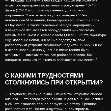
— Площадь арены — 2 865 квадратных футов (≈266 м²)
открытого пространства, включая игровую арену 40×40
футов (12×12 м), спроектированную для полного
погружения. У нас есть зона для командных VR-игр,
автономные VR-станции, бильярдный стол, консоли Xbox
и PlayStation, а также отдельный зал для мероприятий
и вечеринок.Что касается оборудования — использую
шлемы Meta Quest 2. Думал о Meta Quest 3, но эта гарнитура
еще довольно новая, и я решил подождать, пока
разработчики устранят возможные недочеты. В ANVIO в ЛА
я использовал именно Quest 2 и впечатления были
отличные — никаких лагов, всё работало плавно. Как
говорится, если что-то отлично работает, зачем менять?
С КАКИМИ ТРУДНОСТЯМИ
СТОЛКНУЛИСЬ ПРИ ОТКРЫТИИ?
— Трудности, конечно, были. Скажем так: открытие любого
бизнеса — это всегда учёба с нуля. А для меня, как новичка
в VR, это означало полное погружение в тему. Пришлось
разбираться в тонкостях индустрии, анализировать