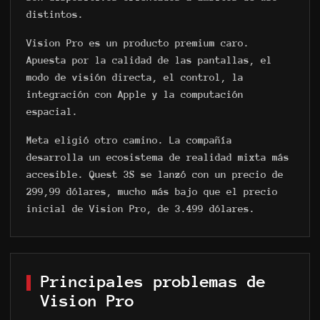
FAQ
distintos.
Especificaciones
Programa de Socios
Vision Pro es un producto premium caro.
Apuesta por la calidad de las pantallas, el
modo de visión directa, el control, la
integración con Apple y la computación
espacial.
Política de Privacidad
Meta eligió otro camino. La compañía
Política de Cookies
desarrolla un ecosistema de realidad mixta más
Reglas Generales para la Prestación de
Servicios
accesible. Quest 3S se lanzó con un precio de
sales@anviovr.com
299,99 dólares, mucho más bajo que el precio
www.anvio.com
inicial de Vision Pro, de 3.499 dólares.
©
2017-2026 ANVIO LLC | TODOS LOS DERECHOS
RESERVADOS | ANVIO.COM
Principales problemas de
Vision Pro