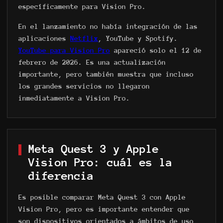
específicamente para Vision Pro.
En el lanzamiento no había integración de las
aplicaciones
Netflix
, YouTube y Spotify.
YouTube para Vision Pro
apareció solo el 12 de
febrero de 2026. Es una actualización
importante, pero también muestra que incluso
los grandes servicios no llegaron
inmediatamente a Vision Pro.
Meta Quest 3 y Apple
Vision Pro: cuál es la
diferencia
Parque
Zona de Juegos
Es posible comparar Meta Quest 3 con Apple
Juegos
Vision Pro, pero es importante entender que
VR eSport
son dispositivos orientados a ámbitos de uso