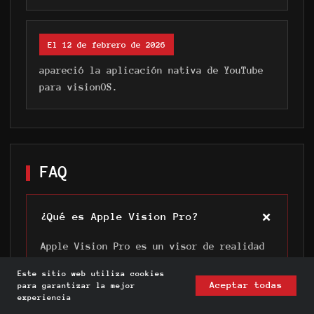
El 12 de febrero de 2026
apareció la aplicación nativa de YouTube
para visionOS.
FAQ
¿Qué es Apple Vision Pro?
Apple Vision Pro es un visor de realidad
mixta de Apple. Combina el modo de visión
Este sitio web utiliza cookies
directa, el control con los ojos y las
Aceptar todas
para garantizar la mejor
manos, aplicaciones visionOS, contenido
experiencia
inmersivo e integración con Mac.