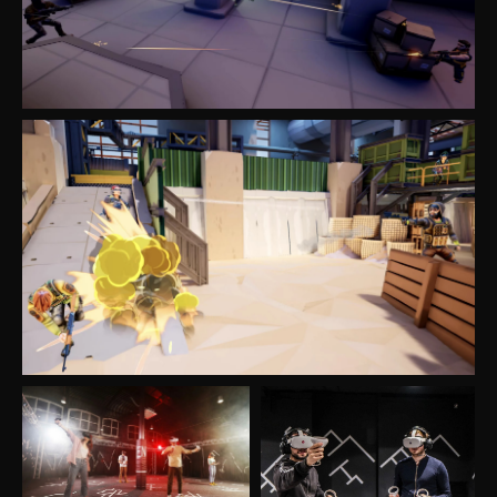
Aventuras
MÁS DETALLES
30min
1-4
12+
VER TODOS
DEMO
Parque
Zona de Juegos
Juegos
VR eSport
FAQ
Especificaciones