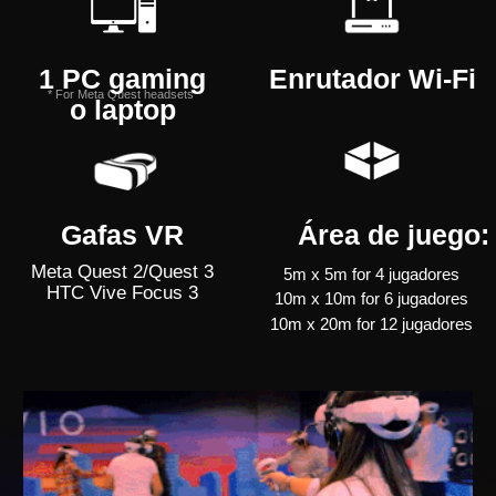
y un enrutador WiFi.
El formato de juego puede instalarse en varios tipos
de espacios, por ejemplo, en arenas de láser tag
existentes y parques de camas elásticas.
Incluso con obstáculos y pilares dentro del área
de juego, nuestro juego fue desarrollado
específicamente teniendo esto en cuenta.
Ahora, con aún más modos de juego, mapas, armas
y skins, Revolta puede complementar y generar una
mayor rejugabilidad gracias a la variabilidad
de su jugabilidad.
Estos factores se describen y comparan con el láser
tag tradicional en nuestra
publicación
.
ELIJA