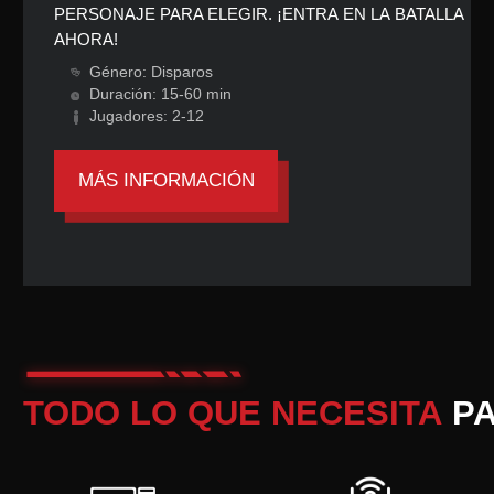
o laptop
Gafas VR
Área de juego:
Meta Quest 2/Quest 3
5m x 5m for 4 jugadores
HTC Vive Focus 3
10m x 10m for 6 jugadores
10m x 20m for 12 jugadores
Nuestro Anvio Launcher es una interfaz sencilla que
permite lanzar el juego y mantener estadísticas de las
sesiones. Podrá comenzar rápidamente adquiriendo
el equipo. Solo necesita una laptop, gafas VR