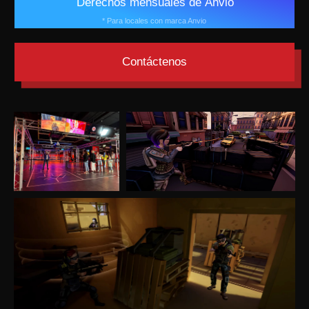
JUEGOS DE
ARCADE VR
GENERADORES DE
GANANCIAS
Hemos lanzado muchos títulos, cometido errores,
aprendido de ellos y visto cómo funcionan nuestros
juegos en una variedad de locales diferentes. Esta
experiencia es la razón por la que nuestros juegos
brindan emociones y adrenalina pura, al tiempo que
generan ganancias para nuestros socios.