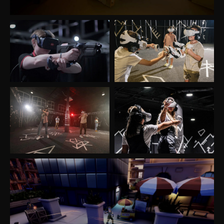
Fantasía
MÁS DETALLES
30min
1-3
10+
Disparos
MÁS DETALLES
30min
1-4
12+