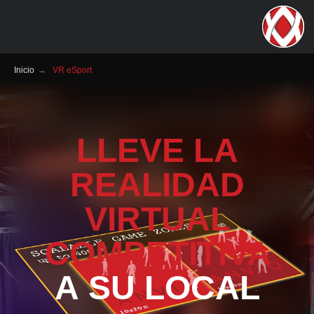
Inicio
→
VR eSport
LLEVE LA
REALIDAD
VIRTUAL
COMPETITIVA
A SU LOCAL
Una arena escalable que puede
transformar su espacio en una
diversión inmersiva de Counter
Strike en VR, jugador contra
jugador