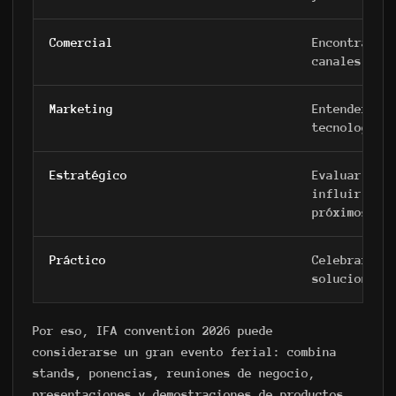
Comercial
Encontrar s
canales de 
Marketing
Entender có
tecnologías
Estratégico
Evaluar qué
influir en 
próximos añ
Práctico
Celebrar re
soluciones 
Por eso, IFA convention 2026 puede
considerarse un gran evento ferial: combina
stands, ponencias, reuniones de negocio,
presentaciones y demostraciones de productos.