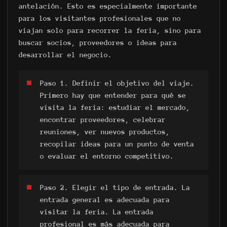
©
2017-2026 ANVIO LLC | TODOS LOS DERECHOS
antelación. Esto es especialmente importante
RESERVADOS | ANVIO.COM
para los visitantes profesionales que no
viajan solo para recorrer la feria, sino para
buscar socios, proveedores o ideas para
desarrollar el negocio.
Paso 1. Definir el objetivo del viaje.
Primero hay que entender para qué se
visita la feria: estudiar el mercado,
encontrar proveedores, celebrar
reuniones, ver nuevos productos,
recopilar ideas para un punto de venta
o evaluar el entorno competitivo.
Paso 2. Elegir el tipo de entrada. La
entrada general es adecuada para
visitar la feria. La entrada
profesional es más adecuada para