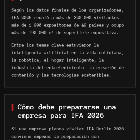
Según los datos finales de los organizadores,
IFA 2025 reunió a más de 220 000 visitantes,
más de 1 900 expositores de 49 países y ocupó
Parque
más de 190 000 m² de superficie expositiva.
Zona de Juegos
Juegos
Entre los temas clave estuvieron la
VR eSport
FAQ
inteligencia artificial en la vida cotidiana,
Especificaciones
la robótica, el hogar inteligente, la
Programa de Socios
industria del entretenimiento, la creación de
contenido y las tecnologías sostenibles.
Cómo debe prepararse una
Política de Privacidad
empresa para IFA 2026
Política de Cookies
Reglas Generales para la Prestación de
Servicios
Si una empresa planea visitar IFA Berlin 2026,
sales@anviovr.com
conviene empezar la preparación con
www.anvio.com