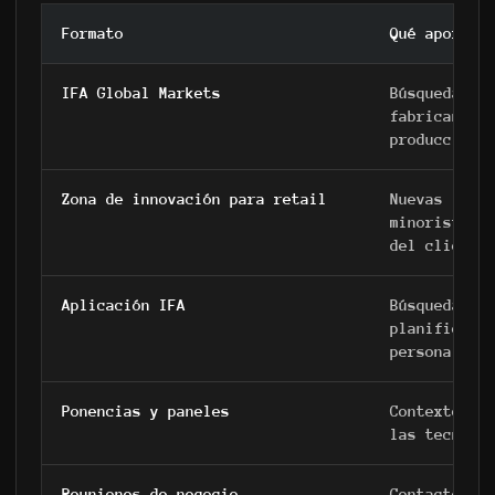
Formato
Qué aporta 
IFA Global Markets
Búsqueda de
fabricantes
producción.
Zona de innovación para retail
Nuevas idea
minoristas,
del cliente
Aplicación IFA
Búsqueda de
planificaci
personaliza
Ponencias y paneles
Contexto ex
las tecnolo
Reuniones de negocio
Contacto di