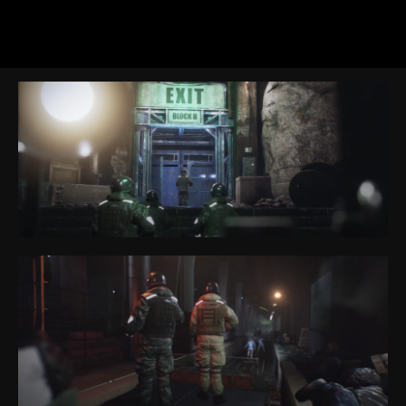
Parque
Zona de Juegos
Juegos
VR eSport
FAQ
Especificaciones
Programa de Socios