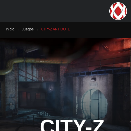
Inicio
→
Juegos
→
CITY-Z ANTIDOTE
CITY-Z
Género:
DISPAROS