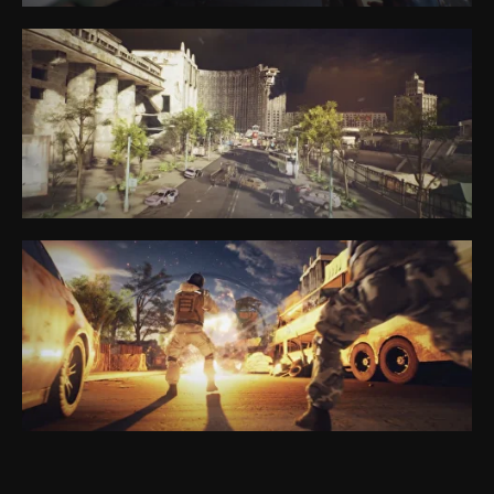
Política de Privacidad
Política de Cookies
Reglas Generales para la Prestación de Servicios
sales@anviovr.com
www.anvio.com
©
2017-2026 ANVIO LLC | TODOS LOS DERECHOS
RESERVADOS | ANVIO.COM