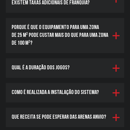
Existem taxas adicionais de franquia?
Porque é que o equipamento para uma zona
de 25 m² pode custar mais do que para uma zona
de 100 m²?
Parque
Área de Jogo
Jogos
VR eSporte
FAQ
Qual é a duração dos jogos?
Especificações
Programa de Parceiros
Como é realizada a instalação do sistema?
Política de Privacidade
Que receita se pode esperar das arenas Anvio?
Política de Cookies
Regras Gerais para a Prestação de Serviços