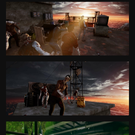
Parque
Área de Jogo
Jogos
VR eSporte
FAQ
Especificações
Programa de Parceiros
Política de Privacidade
Política de Cookies
Regras Gerais para a Prestação de Serviços
sales@anviovr.com
www.anvio.com
© 2017-2026 ANVIO LLC | TODOS OS DIREITOS
RESERVADOS | ANVIO.COM