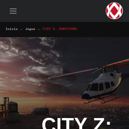
→
→
Início
Jogos
CITY Z: SURVIVORS
CITY Z:
Gênero:
TIRO