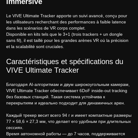
immersive
Le VIVE Ultimate Tracker apporte un suivi avancé, conçu pour
les utilisateurs recherchant des performances à faible latence
dans les scénarios de VR corps complet.
Disponible en kits tels que le 3+1 (trois trackers + un dongle
sans fil), il est taillé pour les grandes arènes VR où la précision
et la scalabilité sont cruciales.
Caractéristiques et spécifications du
VIVE Ultimate Tracker
Благодаря AI-алгоритмам и двум широкоугольным камерам,
VIVE Ultimate Tracker обеспечивает 6DoF inside-out tracking
без базовых станций. Такая система устойчива к
перекрытиям и идеально подходит для динамичных арен.
Каждый трекер весит всего 94 г и имеет компактные размеры
77 × 58,6 × 27,3 мм, что делает его удобным при длительных
сессиях.
Время автономной работы — до 7 часов, поддерживается