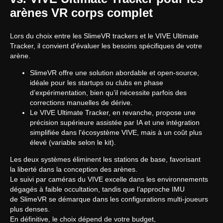
sales@anviovr.com
arènes VR corps complet
www.anvio.com
© 2017-2026 ООО «ANVIO» | ВСЕ ПРАВА ЗАЩИЩЕНЫ |
ANVIO.COM
Lors du choix entre les SlimeVR trackers et le VIVE Ultimate
Tracker, il convient d'évaluer les besoins spécifiques de votre
arène.
SlimeVR offre une solution abordable et open-source,
idéale pour les startups ou clubs en phase
d’expérimentation, bien qu’il nécessite parfois des
corrections manuelles de dérive.
Le VIVE Ultimate Tracker, en revanche, propose une
précision supérieure assistée par IA et une intégration
simplifiée dans l'écosystème VIVE, mais à un coût plus
élevé (variable selon le kit).
Les deux systèmes éliminent les stations de base, favorisant
la liberté dans la conception des arènes.
Le suivi par caméras du VIVE excelle dans les environnements
dégagés à faible occultation, tandis que l’approche IMU
de SlimeVR se démarque dans les configurations multi-joueurs
plus denses.
En définitive, le choix dépend de votre budget,