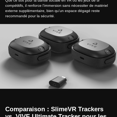
Que ce soit pour la danse sociale en VR ou les jeux de tir
compétitifs, il renforce l’immersion sans nécessiter de matériel
externe supplémentaire, bien qu’un espace dégagé reste
recommandé pour la sécurité.
Игры
Франшиза
VR-киберспорт
Блог
FAQ
Партнёрская программа
Политика конфиденциальности
Политика в отношении файлов cookie
Comparaison : SlimeVR Trackers
Общие правила предоставления услуг
vs. VIVE Ultimate Tracker pour les