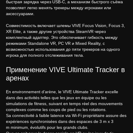
быстрая зарядка через USB-C, а механизм быстрого съёма
позволяет легко менять трекеры между игроками или
аксессуарами.
Совместимость включает шлемы VIVE Focus Vision, Focus 3,
XR Elite, а также другие устройства SteamVR через
комплектный адаптер. Это обеспечивает гибкость между
режимами Standalone VR, PC VR и Mixed Reality, с
возможностью использования до пяти трекеров на одного
игрока для полного отслеживания тела.
Применение VIVE Ultimate Tracker в
аренах
En environnement d’arène, le VIVE Ultimate Tracker excelle
dans des activités telles que les jeux en équipe ou les
simulations de fitness, suivant en temps réel des mouvements
complexes comme les coups de pied ou les rotations.
Sa connectivité à faible latence via Wi-Fi propriétaire assure des
expériences synchronisées dans des espaces de 3 m x 3
m minimum, évolutifs pour les grands clubs.