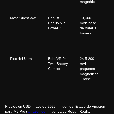
magnéticos
Meta Quest 3/3S
Rebuff
10,000
$6
Reality VR
mAh base
Power 3
de batería
trasera
Pico 4/4 Ultra
BoboVR P4
2× 5,200
$6
Twin Battery
mAh
Combo
paquetes
magnéticos
+ base
Precios en USD, mayo de 2025 — fuentes: listado de Amazon
para M3 Pro (
amazon.com
), tienda de Rebuff Reality