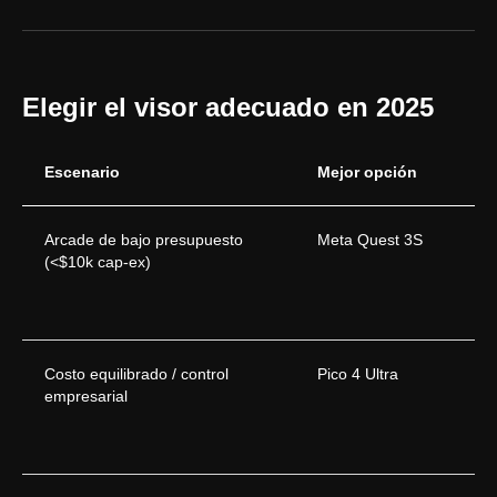
Elegir el visor adecuado en 2025
Escenario
Mejor opción
SUBMIT YOUR APPLICATION
Arcade de bajo presupuesto
Meta Quest 3S
(<$10k cap-ex)
Parque
Zona de Juegos
Juegos
VR eSport
Costo equilibrado / control
Pico 4 Ultra
FAQ
empresarial
Especificaciones
Programa de Socios