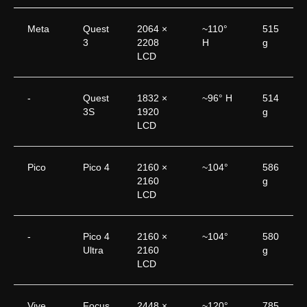
Meta
Quest
2064 ×
~110°
515
3
2208
H
g
LCD
-
Quest
1832 ×
~96° H
514
3S
1920
g
LCD
Pico
Pico 4
2160 ×
~104°
586
2160
g
LCD
-
Pico 4
2160 ×
~104°
580
Ultra
2160
g
LCD
Vive
Focus
2448 ×
~120°
785