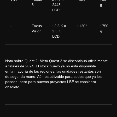
3
2448
g
LCD
-
Focus
~2.5 K ×
~120°
~750
Vision
2.5 K
g
LCD
Nota sobre Quest 2: Meta Quest 2 se discontinuó oficialmente
a finales de 2024. El stock nuevo ya no está disponible
en la mayoría de las regiones; las unidades restantes son
de segunda mano. Aún es utilizable para sedes que ya los
poseen, pero para nuevos proyectos LBE se considera
obsoleto.