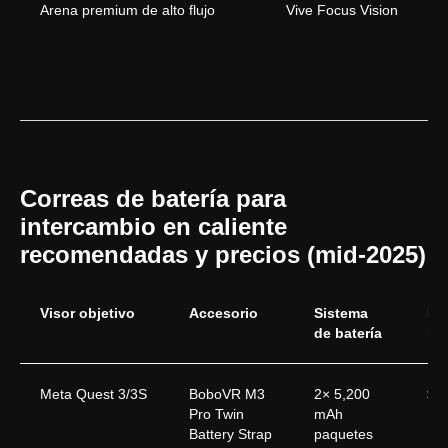
Arena premium de alto flujo
Vive Focus Vision
Política de Privacidad
Política de Cookies
Reglas Generales para la Prestación de Servicios
sales@anviovr.com
www.anvio.com
Correas de batería para
©
2017-2026 ANVIO LLC | TODOS LOS DERECHOS
RESERVADOS | ANVIO.COM
intercambio en caliente
recomendadas y precios (mid-2025)
Visor objetivo
Accesorio
Sistema
Pr
de batería
me
Meta Quest 3/3S
BoboVR M3
2× 5,200
$4
Pro Twin
mAh
Battery Strap
paquetes